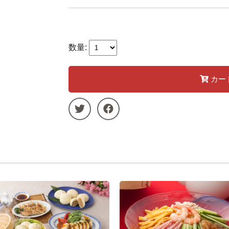
数量:
カー