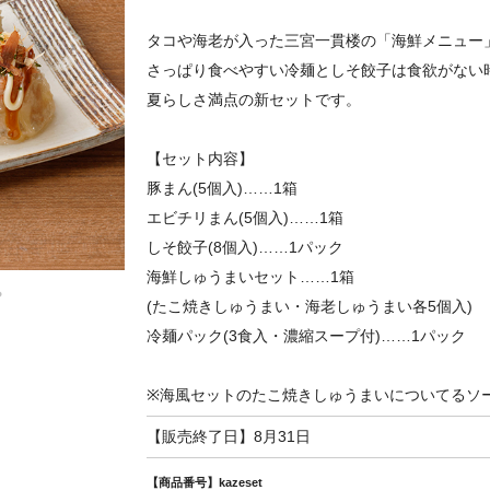
タコや海老が入った三宮一貫楼の「海鮮メニュー
さっぱり食べやすい冷麺としそ餃子は食欲がない
夏らしさ満点の新セットです。
【セット内容】
豚まん(5個入)……1箱
エビチリまん(5個入)……1箱
しそ餃子(8個入)……1パック
海鮮しゅうまいセット……1箱
(たこ焼きしゅうまい・海老しゅうまい各5個入)
冷麺パック(3食入・濃縮スープ付)……1パック
※海風セットのたこ焼きしゅうまいについてるソ
【販売終了日】8月31日
【商品番号】kazeset