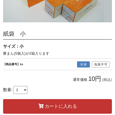
紙袋 小
サイズ：小
豚まん(5個入)が2箱入ります
【商品番号】ks
冷凍
包装不可
10円
通常価格
(税込)
数量:
カートに入れる