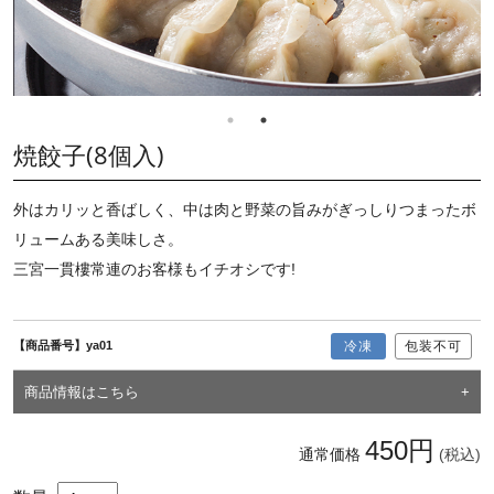
焼餃子(8個入)
外はカリッと香ばしく、中は肉と野菜の旨みがぎっしりつまったボ
リュームある美味しさ。
三宮一貫樓常連のお客様もイチオシです!
【商品番号】ya01
冷凍
包装不可
商品情報はこちら
450円
通常価格
(税込)