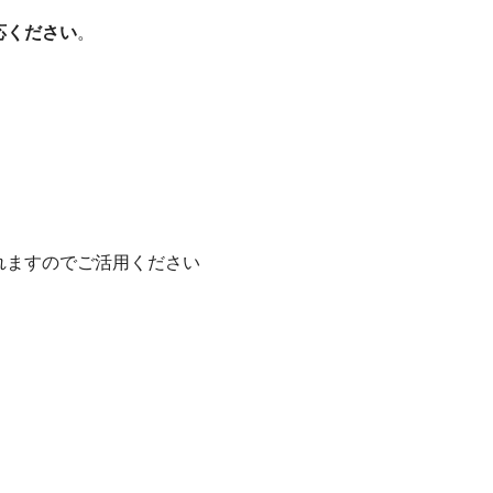
応ください
。
れますのでご活用ください