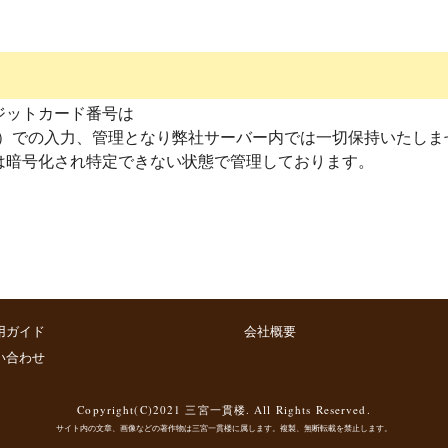
ジットカード番号は
ト）での入力、管理となり弊社サーバー内では一切保持いたしま
は暗号化され特定できない状態で管理しております。
用ガイド
会社概要
い合わせ
Copyright(C)2021 三宮一貫楼. All Rights Reserved.
サイト内の文章、画像などの著作物は三宮一貫楼に属します。複製、無断転載を禁止します。